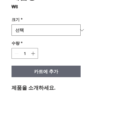
가
₩8
격
크기
*
수량
*
카트에 추가
제품을 소개하세요.  
상세정보
제품의 세부 사항들을 입력하세요. 제품
환불 및 교환 정책
의 크기, 재질, 관리방법 등 친절하고 상