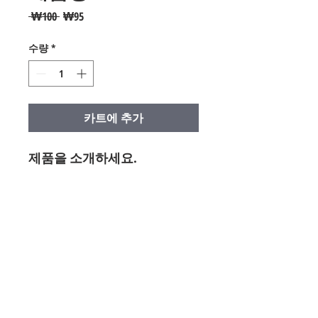
일
할
 ₩100 
₩95
반
인
가
가
수량
*
카트에 추가
제품을 소개하세요.  
상세정보
제품의 세부 사항들을 입력하세요. 제품
환불 및 교환 정책
의 크기, 재질, 관리방법 등 친절하고 상
세한 설명은 구매에 대한 확신을 심어줍
"환불 정책", "제품 관리법" 등 고객들에
니다. 제품의 어떤 부분이 소비자들에게
배송정보
게 유용한 추가 제품 정보를 제공하세
어필할 것인지 우선순위를 잘 생각해 적
요.
어주세요.
배송정보를 입력하세요. 배송방법, 비