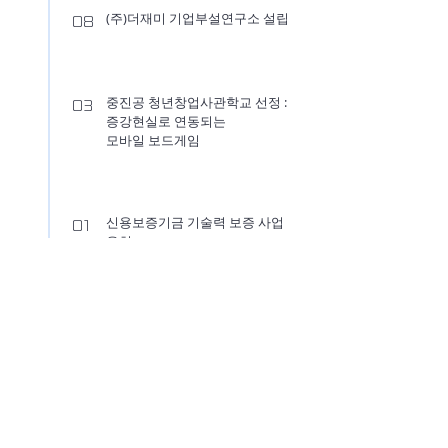
(주)더재미 기업부설연구소 설립
08
중진공 청년창업사관학교 선정 :
03
증강현실로 연동되는
​모바일 보드게임
신용보증기금 기술력 보증 사업
01
유치
보드게임 특허 등록 /
​유니크코드 증강현실 특허 등록
2016