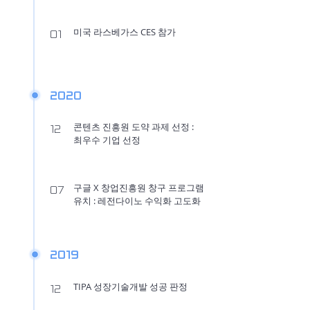
미국 라스베가스 CES 참가
01
2020
콘텐츠 진흥원 도약 과제 선정 :
12
​최우수 기업 선정
구글 X 창업진흥원 창구 프로그램
07
​유치 : 레전다이노 수익화 고도화
2019
TIPA 성장기술개발 성공 판정
12