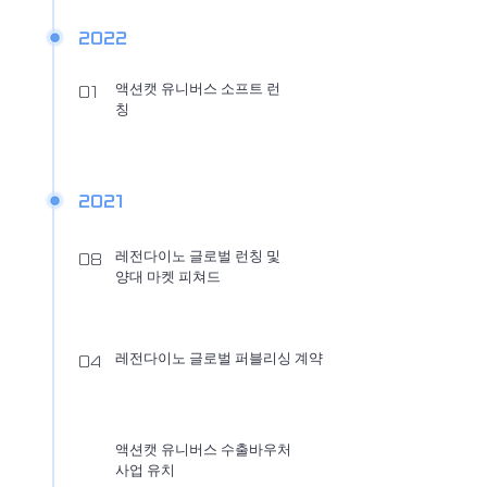
2022
​액션캣 유니버스 소프트 런
01
칭
2021
레전다이노 글로벌 런칭 및
08
​양대 마켓 피쳐드
레전다이노 글로벌 퍼블리싱 계약
04
액션캣 유니버스 수출바우처
​사업 유치